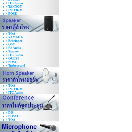
+ ITC Audio
+ TANNOY
+ INTER-M
+ BOSE
+ TOA
+ YAMAHA
+ Behringer
+ QSC
+ PS Audio
+ Tannoy
+ ITC Audio
+ QUEST
+ BOSE
+ Turbosound
+ TOA
+ INTER-M
+ ITC Audio
+ DIS
+ BOSCH
+ TOA