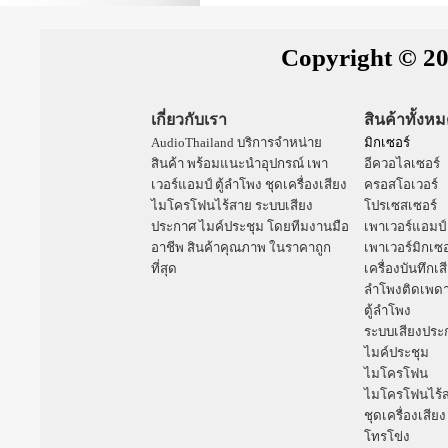
Copyright © 20
เกี่ยวกับเรา
สินค้าทั้งห
AudioThailand บริการจำหน่าย
มิกเซอร์
สินค้า พร้อมแนะนำอุปกรณ์
เพา
อีควอไลเซอร์
เวอร์แอมป์
ตู้ลำโพง
ชุดเครื่องเสียง
ครอสโอเวอร์
ไมโครโฟนไร้สาย
ระบบเสียง
โปรเซสเซอร์
ประกาศ
ไมค์ประชุม
โดยทีมงานมือ
เพาเวอร์แอมป์
อาชีพ สินค้าคุณภาพ ในราคาถูก
เพาเวอร์มิกเซอ
ที่สุด
เครื่องบันทึกเส
ลำโพงติดเพด
ตู้ลำโพง
ระบบเสียงประ
ไมค์ประชุม
ไมโครโฟน
ไมโครโฟนไร้
ชุดเครื่องเสียง
โทรโข่ง