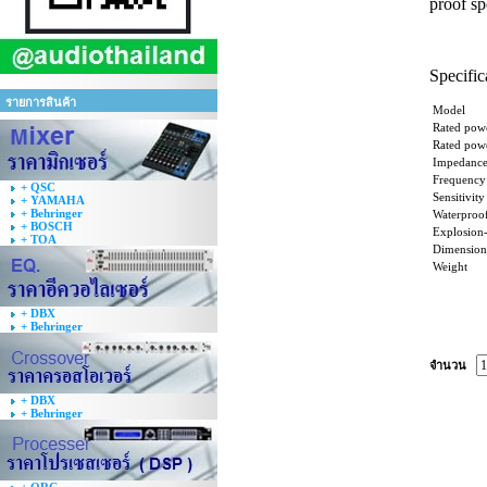
proof sp
Specifi
รายการสินค้า
Model
Rated pow
Rated pow
Impedanc
Frequency
+ QSC
Sensitivity
+ YAMAHA
+ Behringer
Waterproof
+ BOSCH
Explosion-
+ TOA
Dimension
Weight
+ DBX
+ Behringer
จำนวน
+ DBX
+ Behringer