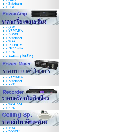
+ ORG
+ Behringer
+ DBX
+ QSC
+ YAMAHA
+ BOSCH
+ Behringer
+ TOA
+ INTER-M
+ ITC Audio
+ NPE
+ Podium (โพเดี้ยม)
+ YAMAHA
+ Behringer
+ NPE
+ TASCAM
+ NPE
+ TOA
+ BOSCH