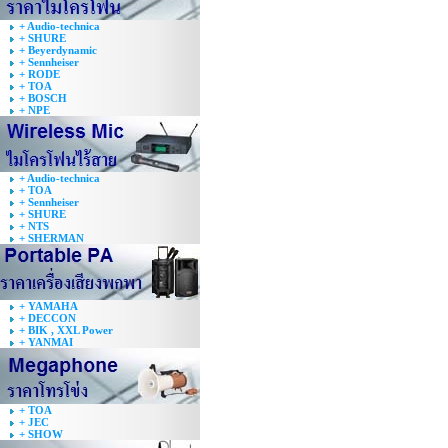
+ Audio-technica
+ SHURE
+ Beyerdynamic
+ Sennheiser
+ RODE
+ TOA
+ BOSCH
+ NPE
+ Audio-technica
+ TOA
+ Sennheiser
+ SHURE
+ NTS
+ SHERMAN
+ YAMAHA
+ DECCON
+ BIK , XXL Power
+ YANMAI
+ TOA
+ JEC
+ SHOW