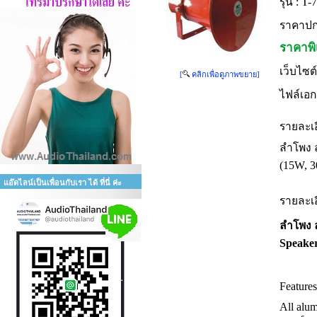
รุ่น :
T-
ราคาปก
ราคาพิ
เว็บไซต์
[
คลิกเพื่อดูภาพขยาย]
ไฟล์เอก
รายละเอ
ลำโพง ล
(15W, 
แอ๊ดไลน์เป็นเพื่อนกับเรา ได้ ที่นี่ ค่ะ
รายละเอ
ลำโพง 
Speake
Features
All alum