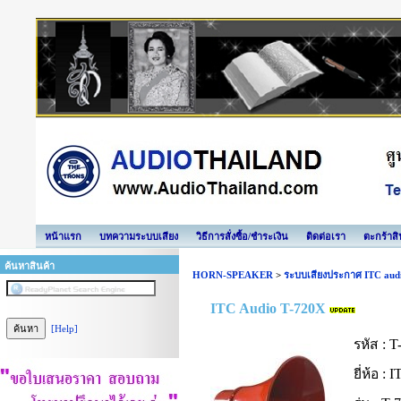
หน้าแรก
บทความระบบเสียง
วิธีการสั่งซื้อ/ชำระเงิน
ติดต่อเรา
ตะกร้าสิ
ค้นหาสินค้า
HORN-SPEAKER
>
ระบบเสียงประกาศ ITC aud
ITC Audio T-720X
[Help]
รหัส :
T
ยี่ห้อ :
IT