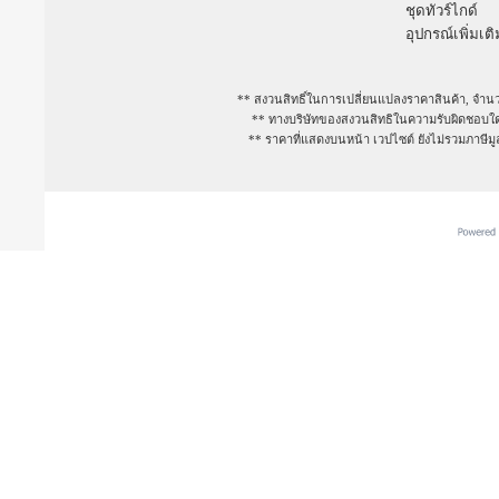
ชุดทัวร์ไกด์
อุปกรณ์เพิ่มเติ
** สงวนสิทธิ์ในการเปลี่ยนแปลงราคาสินค้า, จำนว
** ทางบริษัทของสงวนสิทธิในความรับผิดชอบใดๆ
** ราคาที่แสดงบนหน้า เวปไซต์ ยังไม่รวมภาษีม