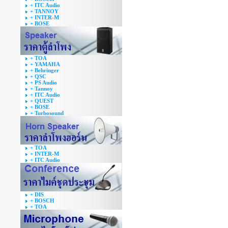
+ ITC Audio
+ TANNOY
+ INTER-M
+ BOSE
+ TOA
+ YAMAHA
+ Behringer
+ QSC
+ PS Audio
+ Tannoy
+ ITC Audio
+ QUEST
+ BOSE
+ Turbosound
+ TOA
+ INTER-M
+ ITC Audio
+ DIS
+ BOSCH
+ TOA