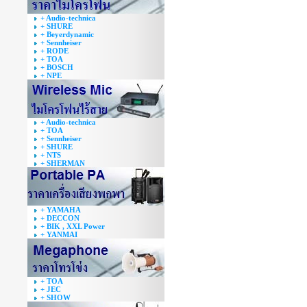
+ Audio-technica
+ SHURE
+ Beyerdynamic
+ Sennheiser
+ RODE
+ TOA
+ BOSCH
+ NPE
+ Audio-technica
+ TOA
+ Sennheiser
+ SHURE
+ NTS
+ SHERMAN
+ YAMAHA
+ DECCON
+ BIK , XXL Power
+ YANMAI
+ TOA
+ JEC
+ SHOW