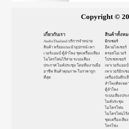
Copyright © 20
เกี่ยวกับเรา
สินค้าทั้งห
AudioThailand บริการจำหน่าย
มิกเซอร์
สินค้า พร้อมแนะนำอุปกรณ์
เพา
อีควอไลเซอร์
เวอร์แอมป์
ตู้ลำโพง
ชุดเครื่องเสียง
ครอสโอเวอร์
ไมโครโฟนไร้สาย
ระบบเสียง
โปรเซสเซอร์
ประกาศ
ไมค์ประชุม
โดยทีมงานมือ
เพาเวอร์แอมป์
อาชีพ สินค้าคุณภาพ ในราคาถูก
เพาเวอร์มิกเซอ
ที่สุด
เครื่องบันทึกเส
ลำโพงติดเพด
ตู้ลำโพง
ระบบเสียงประ
ไมค์ประชุม
ไมโครโฟน
ไมโครโฟนไร้
ชุดเครื่องเสียง
โทรโข่ง