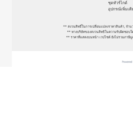
ชุดทัวร์ไกด์
อุปกรณ์เพิ่มเติ
** สงวนสิทธิ์ในการเปลี่ยนแปลงราคาสินค้า, จำนว
** ทางบริษัทของสงวนสิทธิในความรับผิดชอบใดๆ
** ราคาที่แสดงบนหน้า เวปไซต์ ยังไม่รวมภาษีม