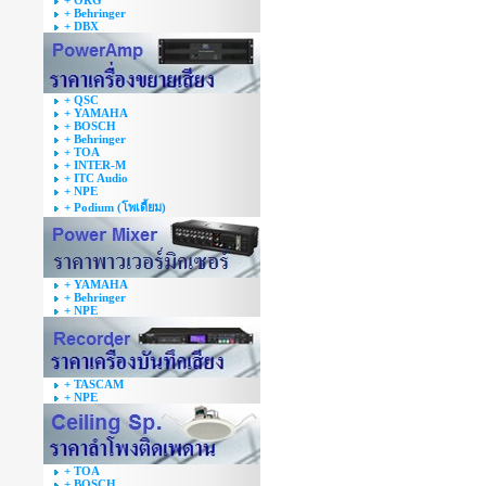
+ ORG
+ Behringer
+ DBX
+ QSC
+ YAMAHA
+ BOSCH
+ Behringer
+ TOA
+ INTER-M
+ ITC Audio
+ NPE
+ Podium (โพเดี้ยม)
+ YAMAHA
+ Behringer
+ NPE
+ TASCAM
+ NPE
+ TOA
+ BOSCH