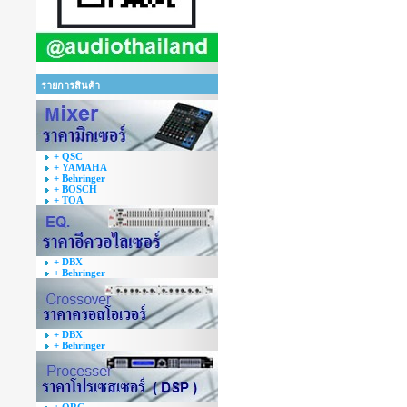
รายการสินค้า
+ QSC
+ YAMAHA
+ Behringer
+ BOSCH
+ TOA
+ DBX
+ Behringer
+ DBX
+ Behringer