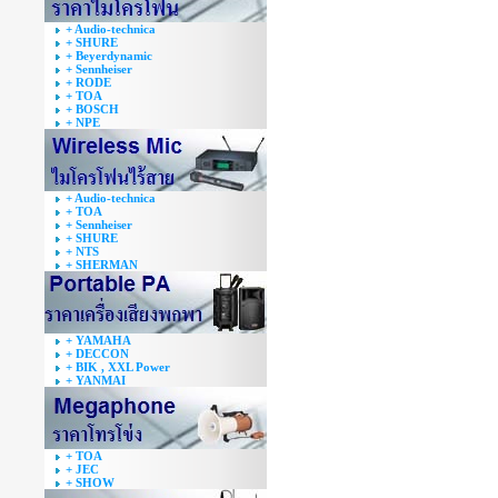
+ Audio-technica
+ SHURE
+ Beyerdynamic
+ Sennheiser
+ RODE
+ TOA
+ BOSCH
+ NPE
+ Audio-technica
+ TOA
+ Sennheiser
+ SHURE
+ NTS
+ SHERMAN
+ YAMAHA
+ DECCON
+ BIK , XXL Power
+ YANMAI
+ TOA
+ JEC
+ SHOW