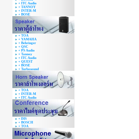
+ ITC Audio
+ TANNOY
+ INTER-M
+ BOSE
+ TOA
+ YAMAHA
+ Behringer
+ QSC
+ PS Audio
+ Tannoy
+ ITC Audio
+ QUEST
+ BOSE
+ Turbosound
+ TOA
+ INTER-M
+ ITC Audio
+ DIS
+ BOSCH
+ TOA