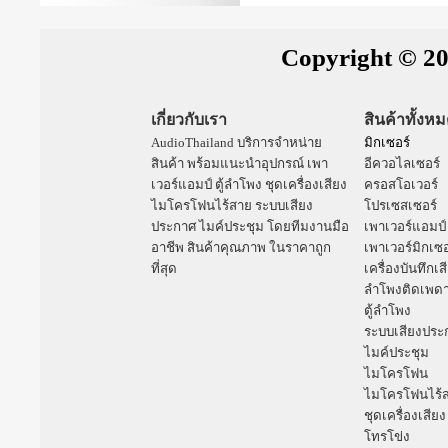
Copyright © 20
เกี่ยวกับเรา
สินค้าทั้งห
AudioThailand บริการจำหน่าย
มิกเซอร์
สินค้า พร้อมแนะนำอุปกรณ์
เพา
อีควอไลเซอร์
เวอร์แอมป์
ตู้ลำโพง
ชุดเครื่องเสียง
ครอสโอเวอร์
ไมโครโฟนไร้สาย
ระบบเสียง
โปรเซสเซอร์
ประกาศ
ไมค์ประชุม
โดยทีมงานมือ
เพาเวอร์แอมป์
อาชีพ สินค้าคุณภาพ ในราคาถูก
เพาเวอร์มิกเซอ
ที่สุด
เครื่องบันทึกเส
ลำโพงติดเพด
ตู้ลำโพง
ระบบเสียงประ
ไมค์ประชุม
ไมโครโฟน
ไมโครโฟนไร้
ชุดเครื่องเสียง
โทรโข่ง