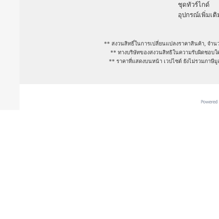
ชุดทัวร์ไกด์
อุปกรณ์เพิ่มเติ
** สงวนสิทธิ์ในการเปลี่ยนแปลงราคาสินค้า, จำนว
** ทางบริษัทของสงวนสิทธิในความรับผิดชอบใดๆ
** ราคาที่แสดงบนหน้า เวปไซต์ ยังไม่รวมภาษีม