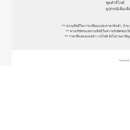
ชุดทัวร์ไกด์
อุปกรณ์เพิ่มเติ
** สงวนสิทธิ์ในการเปลี่ยนแปลงราคาสินค้า, จำนว
** ทางบริษัทของสงวนสิทธิในความรับผิดชอบใดๆ
** ราคาที่แสดงบนหน้า เวปไซต์ ยังไม่รวมภาษีม