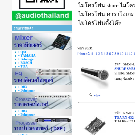
ไมโครโฟน shure ไมโคร
ไมโครโฟน คาราโอเกะ
ไมโครโฟนตั้งโต๊ะ
รายการสินค้า
หน้า 28/31
+ QSC
[ก่อนหน้า]
1
2
3
4
5
6
7
8
9
10
11
12
+ YAMAHA
+ Behringer
+ BOSCH
รหัส : SM58-
+ TOA
SHURE SM58
SHURE SM58-L
เพลง, ร้องปร
+ DBX
+ Behringer
view
+ DBX
รหัส : RN-032
+ Behringer
TOA RN-032
TOA RN-032 R