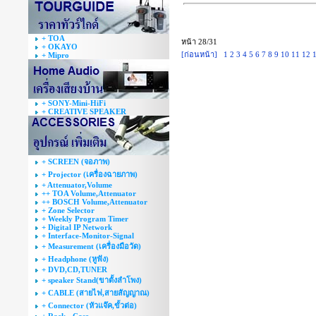
+ TOA
หน้า 28/31
+ OKAYO
[ก่อนหน้า]
1
2
3
4
5
6
7
8
9
10
11
12
+ Mipro
+ SONY-Mini-HiFi
+ CREATIVE SPEAKER
+ SCREEN (จอภาพ)
+ Projector (เครื่องฉายภาพ)
+ Attenuator,Volume
++ TOA Volume,Attenuator
++ BOSCH Volume,Attenuator
+ Zone Selector
+ Weekly Program Timer
+ Digital IP Network
+ Interface-Monitor-Signal
+ Measurement (เครื่องมือวัด)
+ Headphone (หูฟัง)
+ DVD,CD,TUNER
+ speaker Stand(ขาตั้งลำโพง)
+ CABLE (สายไฟ,สายสัญญาณ)
+ Connector (หัวแจ๊ค,ขั้วต่อ)