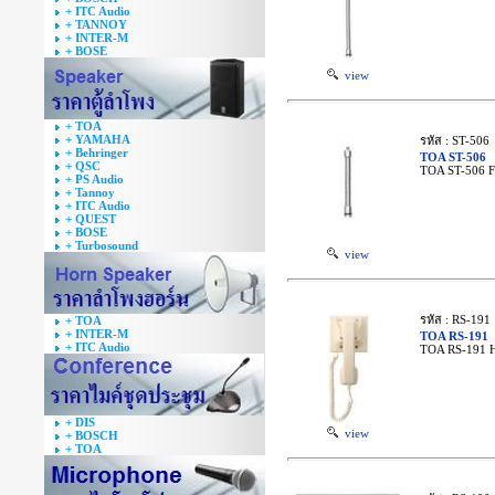
+ ITC Audio
+ TANNOY
+ INTER-M
+ BOSE
view
+ TOA
+ YAMAHA
รหัส : ST-506
+ Behringer
TOA ST-506
+ QSC
TOA ST-506 F
+ PS Audio
+ Tannoy
+ ITC Audio
+ QUEST
+ BOSE
+ Turbosound
view
รหัส : RS-191
+ TOA
+ INTER-M
TOA RS-191
+ ITC Audio
TOA RS-191 H
+ DIS
view
+ BOSCH
+ TOA