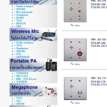
รหัส : RS-190
TOA RS-190
+ Audio-technica
TOA RS-190 S
+ SHURE
+ Beyerdynamic
+ Sennheiser
+ RODE
+ TOA
+ BOSCH
view
+ NPE
รหัส : RS-180
+ Audio-technica
TOA RS-180
+ TOA
TOA RS-180 S
+ Sennheiser
+ SHURE
+ NTS
+ SHERMAN
view
+ YAMAHA
+ DECCON
รหัส : RS-170
+ BIK , XXL Power
+ YANMAI
TOA RS-170
TOA RS-170 S
+ TOA
+ JEC
view
+ SHOW