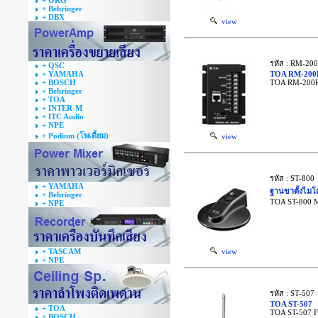
+ ORG
+ Behringer
+ DBX
view
รหัส : RM-20
+ QSC
+ YAMAHA
TOA RM-200
+ BOSCH
TOA RM-200RJ
+ Behringer
+ TOA
+ INTER-M
+ ITC Audio
+ NPE
+ Podium (โพเดี้ยม)
view
รหัส : ST-800
+ YAMAHA
ฐานขาตั้งไม
+ Behringer
TOA ST-800 M
+ NPE
+ TASCAM
view
+ NPE
รหัส : ST-507
TOA ST-507
+ TOA
TOA ST-507 F
+ BOSCH