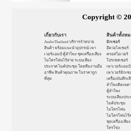
Copyright © 20
เกี่ยวกับเรา
สินค้าทั้งห
AudioThailand บริการจำหน่าย
มิกเซอร์
สินค้า พร้อมแนะนำอุปกรณ์
เพา
อีควอไลเซอร์
เวอร์แอมป์
ตู้ลำโพง
ชุดเครื่องเสียง
ครอสโอเวอร์
ไมโครโฟนไร้สาย
ระบบเสียง
โปรเซสเซอร์
ประกาศ
ไมค์ประชุม
โดยทีมงานมือ
เพาเวอร์แอมป์
อาชีพ สินค้าคุณภาพ ในราคาถูก
เพาเวอร์มิกเซอ
ที่สุด
เครื่องบันทึกเส
ลำโพงติดเพด
ตู้ลำโพง
ระบบเสียงประ
ไมค์ประชุม
ไมโครโฟน
ไมโครโฟนไร้
ชุดเครื่องเสียง
โทรโข่ง