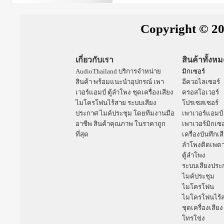
Copyright © 20
เกี่ยวกับเรา
สินค้าทั้งห
AudioThailand บริการจำหน่าย
มิกเซอร์
สินค้า พร้อมแนะนำอุปกรณ์
เพา
อีควอไลเซอร์
เวอร์แอมป์
ตู้ลำโพง
ชุดเครื่องเสียง
ครอสโอเวอร์
ไมโครโฟนไร้สาย
ระบบเสียง
โปรเซสเซอร์
ประกาศ
ไมค์ประชุม
โดยทีมงานมือ
เพาเวอร์แอมป์
อาชีพ สินค้าคุณภาพ ในราคาถูก
เพาเวอร์มิกเซอ
ที่สุด
เครื่องบันทึกเส
ลำโพงติดเพด
ตู้ลำโพง
ระบบเสียงประ
ไมค์ประชุม
ไมโครโฟน
ไมโครโฟนไร้
ชุดเครื่องเสียง
โทรโข่ง