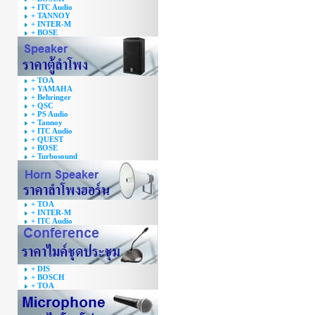
+ ITC Audio
+ TANNOY
+ INTER-M
+ BOSE
+ TOA
+ YAMAHA
+ Behringer
+ QSC
+ PS Audio
+ Tannoy
+ ITC Audio
+ QUEST
+ BOSE
+ Turbosound
+ TOA
+ INTER-M
+ ITC Audio
+ DIS
+ BOSCH
+ TOA