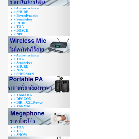
+ Audio-technica
+ SHURE
+ Beyerdynamic
+ Sennheiser
+ RODE
+ TOA
+ BOSCH
+ NPE
+ Audio-technica
+ TOA
+ Sennheiser
+ SHURE
+ NTS
+ SHERMAN
+ YAMAHA
+ DECCON
+ BIK , XXL Power
+ YANMAI
+ TOA
+ JEC
+ SHOW