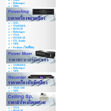
+ ORG
+ Behringer
+ DBX
+ QSC
+ YAMAHA
+ BOSCH
+ Behringer
+ TOA
+ INTER-M
+ ITC Audio
+ NPE
+ Podium (โพเดี้ยม)
+ YAMAHA
+ Behringer
+ NPE
+ TASCAM
+ NPE
+ TOA
+ BOSCH