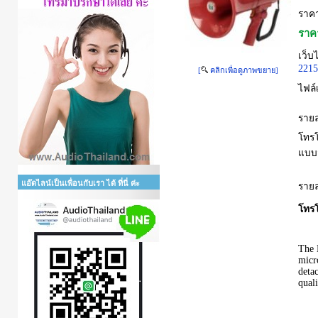
ราคา
ราค
เว็บไ
2215
[
คลิกเพื่อดูภาพขยาย]
ไฟล์
รายล
โทรโ
แบบส
แอ๊ดไลน์เป็นเพื่อนกับเรา ได้ ที่นี่ ค่ะ
รายล
โทร
The 
micr
deta
quali