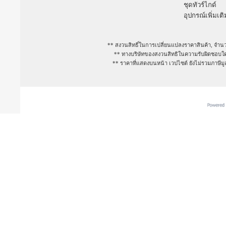
ชุดทัวร์ไกด์
อุปกรณ์เพิ่มเติ
** สงวนสิทธิ์ในการเปลี่ยนแปลงราคาสินค้า, จำนว
** ทางบริษัทของสงวนสิทธิในความรับผิดชอบใดๆ
** ราคาที่แสดงบนหน้า เวปไซต์ ยังไม่รวมภาษีม