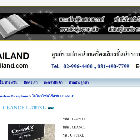
งซื้อ/ชำระเงิน
ติดต่อเรา
ตะกร้าสินค้า
ตัวอย่างลูกค้า
reless-Microphone
>
ไมโครโฟนไร้สาย CEANCE
CEANCE U-789XL
รหัส :
U-789XL
ยี่ห้อ :
CEANCE
รุ่น :
U-789XL