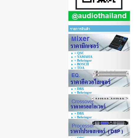
รายการสินค้า
+ QSC
+ YAMAHA
+ Behringer
+ BOSCH
+ TOA
+ DBX
+ Behringer
+ DBX
+ Behringer