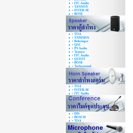
+ ITC Audio
+ TANNOY
+ INTER-M
+ BOSE
+ TOA
+ YAMAHA
+ Behringer
+ QSC
+ PS Audio
+ Tannoy
+ ITC Audio
+ QUEST
+ BOSE
+ Turbosound
+ TOA
+ INTER-M
+ ITC Audio
+ DIS
+ BOSCH
+ TOA