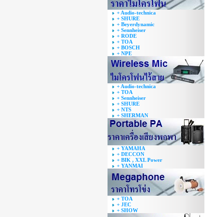
+ Audio-technica
+ SHURE
+ Beyerdynamic
+ Sennheiser
+ RODE
+ TOA
+ BOSCH
+ NPE
+ Audio-technica
+ TOA
+ Sennheiser
+ SHURE
+ NTS
+ SHERMAN
+ YAMAHA
+ DECCON
+ BIK , XXL Power
+ YANMAI
+ TOA
+ JEC
+ SHOW