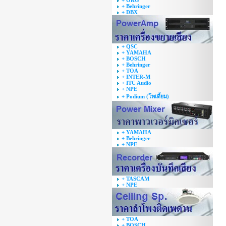
+ ORG
+ Behringer
+ DBX
+ QSC
+ YAMAHA
+ BOSCH
+ Behringer
+ TOA
+ INTER-M
+ ITC Audio
+ NPE
+ Podium (โพเดี้ยม)
+ YAMAHA
+ Behringer
+ NPE
+ TASCAM
+ NPE
+ TOA
+ BOSCH