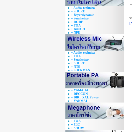
+ Audio-technica
+ SHURE
+ Beyerdynamic
ห
+ Sennheiser
+ RODE
[
+ TOA
+ BOSCH
+ NPE
+ Audio-technica
+ TOA
+ Sennheiser
+ SHURE
+ NTS
+ SHERMAN
+ YAMAHA
+ DECCON
+ BIK , XXL Power
+ YANMAI
+ TOA
+ JEC
+ SHOW