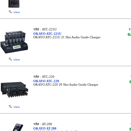
view
รหัส : ATC-221U
ร
OKAYO ATC-221U
พิ
OKAYO ATC-221U 21 Slot Audio Guide Charger
view
รหัส : ATC-220
OKAYO ATC-220
พ
OKAYO ATC-220 20 Slot Audio Guide Charger
view
รหัส : AT-200
OKAYO AT-200
พ