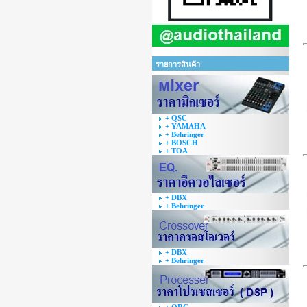
รายการสินค้า
+ QSC
+ YAMAHA
+ Behringer
+ BOSCH
+ TOA
+ DBX
+ Behringer
+ DBX
+ Behringer