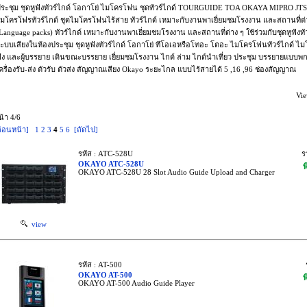
ระชุม ชุดหูฟังทัวร์ไกด์ โอกาโย่ ไมโครโฟน ชุดทัวร์ไกด์ TOURGUIDE TOA OKAYA MIPRO JTS 
มโครโฟรทัวร์ไกด์ ชุดไมโครโฟนไร้สาย ทัวร์ไกด์ เหมาะกับงานพาเยี่ยมชมโรงงาน และสถานที่ต่าง 
Language packs) ทัวร์ไกด์ เหมาะกับงานพาเยี่ยมชมโรงงาน และสถานที่ต่าง ๆ ใช้ร่วมกับชุดหูฟังท
ะบบเสียงในห้องประชุม ชุดหูฟังทัวร์ไกด์ โอกาโย่ ทีโอเอหรือโทอะ โตอะ ไมโครโฟนทัวร์ไกด์ ไม
ัง และผู้บรรยาย เดินขณะบรรยาย เยี่ยมชมโรงงาน ไกด์ ล่าม ไกด์นำเที่ยว ประชุม บรรยายแบบพกพ
ครื่องรับ-ส่ง ตัวรับ ตัวส่ง สัญญาณเสียง Okayo ระยะไกล แบบไร้สายได้ 5 ,16 ,96 ช่องสัญญาณ
Vie
น้า 4/6
ก่อนหน้า]
1
2
3
4
5
6
[ถัดไป]
รหัส : ATC-528U
ร
OKAYO ATC-528U
พ
OKAYO ATC-528U 28 Slot Audio Guide Upload and Charger
view
รหัส : AT-500
OKAYO AT-500
พ
OKAYO AT-500 Audio Guide Player