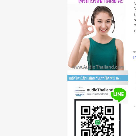
ป
ไ
(
ร
ฟ
เ
ห
[
แอ๊ดไลน์เป็นเพื่อนกับเรา ได้ ที่นี่ ค่ะ