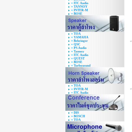
+ ITC Audio
+ TANNOY
+ INTER-M
+ BOSE
+ TOA
+ YAMAHA
+ Behringer
+ QSC
+ PS Audio
+ Tannoy
+ ITC Audio
+ QUEST
+ BOSE
+ Turbosound
+ TOA
+ INTER-M
+ ITC Audio
+ DIS
+ BOSCH
+ TOA