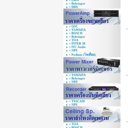
+ ORG
+ Behringer
+ DBX
+ QSC
+ YAMAHA
+ BOSCH
+ Behringer
+ TOA
+ INTER-M
+ ITC Audio
+ NPE
+ Podium (โพเดี้ยม)
+ YAMAHA
+ Behringer
+ NPE
+ TASCAM
+ NPE
+ TOA
+ BOSCH