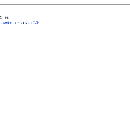
น้า 4/6
ก่อนหน้า]
1
2
3
4
5
6
[ถัดไป]