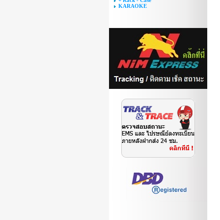
+ Rack - Case
KARAOKE