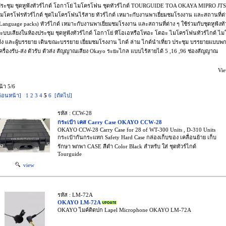
ระชุม ชุดหูฟังทัวร์ไกด์ โอกาโย่ ไมโครโฟน ชุดทัวร์ไกด์ TOURGUIDE TOA OKAYA MIPRO JTS 
มโครโฟรทัวร์ไกด์ ชุดไมโครโฟนไร้สาย ทัวร์ไกด์ เหมาะกับงานพาเยี่ยมชมโรงงาน และสถานที่ต่าง 
Language packs) ทัวร์ไกด์ เหมาะกับงานพาเยี่ยมชมโรงงาน และสถานที่ต่าง ๆ ใช้ร่วมกับชุดหูฟังท
ะบบเสียงในห้องประชุม ชุดหูฟังทัวร์ไกด์ โอกาโย่ ทีโอเอหรือโทอะ โตอะ ไมโครโฟนทัวร์ไกด์ ไม
ัง และผู้บรรยาย เดินขณะบรรยาย เยี่ยมชมโรงงาน ไกด์ ล่าม ไกด์นำเที่ยว ประชุม บรรยายแบบพกพ
ครื่องรับ-ส่ง ตัวรับ ตัวส่ง สัญญาณเสียง Okayo ระยะไกล แบบไร้สายได้ 5 ,16 ,96 ช่องสัญญาณ
Vie
น้า 5/6
ก่อนหน้า]
1
2
3
4
5
6
[ถัดไป]
รหัส : CCW-28
กระเป๋า เคส Carry Case OKAYO CCW-28
OKAYO CCW-28 Carry Case for 28 of WT-300 Units , D-310 Units
กระเป๋ากันกระแทก Safety Hard Case กล่องเก็บของ เคลื่อนย้าย เก็บ
รักษา พกพา CASE สีดำ Color Black สำหรับ ใส่ ชุดทัวร์ไกด์
Tourguide
view
รหัส : LM-72A
OKAYO LM-72A
OKAYO ไมค์ติดปก Lapel Microphone OKAYO LM-72A