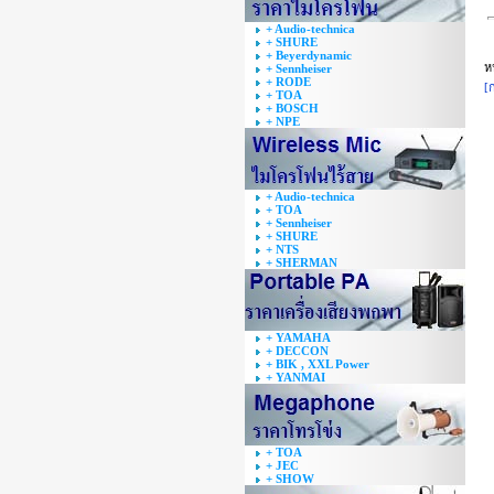
+ Audio-technica
+ SHURE
+ Beyerdynamic
ห
+ Sennheiser
+ RODE
[
+ TOA
+ BOSCH
+ NPE
+ Audio-technica
+ TOA
+ Sennheiser
+ SHURE
+ NTS
+ SHERMAN
+ YAMAHA
+ DECCON
+ BIK , XXL Power
+ YANMAI
+ TOA
+ JEC
+ SHOW