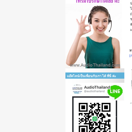
ป
ไ
(
ร
ฟ
เ
ห
[
แอ๊ดไลน์เป็นเพื่อนกับเรา ได้ ที่นี่ ค่ะ