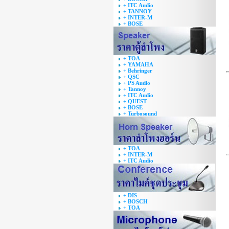
+ ITC Audio
+ TANNOY
+ INTER-M
+ BOSE
+ TOA
+ YAMAHA
+ Behringer
+ QSC
+ PS Audio
+ Tannoy
+ ITC Audio
+ QUEST
+ BOSE
+ Turbosound
+ TOA
+ INTER-M
+ ITC Audio
+ DIS
+ BOSCH
+ TOA