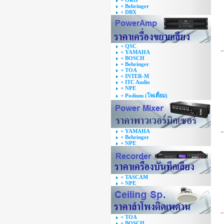
+ ORG
+ Behringer
+ DBX
+ QSC
+ YAMAHA
+ BOSCH
+ Behringer
+ TOA
+ INTER-M
+ ITC Audio
+ NPE
+ Podium (โพเดี้ยม)
+ YAMAHA
+ Behringer
+ NPE
+ TASCAM
+ NPE
+ TOA
+ BOSCH