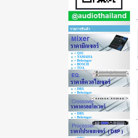
รายการสินค้า
+ QSC
+ YAMAHA
+ Behringer
+ BOSCH
+ TOA
+ DBX
+ Behringer
+ DBX
+ Behringer