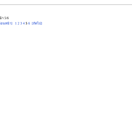
น้า 5/6
ก่อนหน้า]
1
2
3
4
5
6
[ถัดไป]